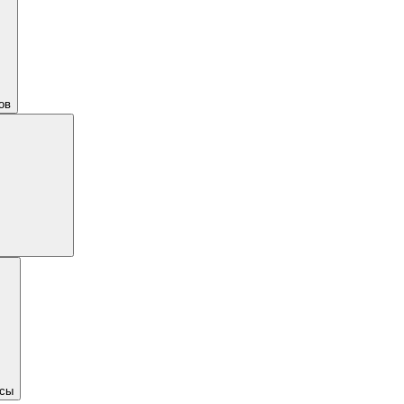
ов
сы